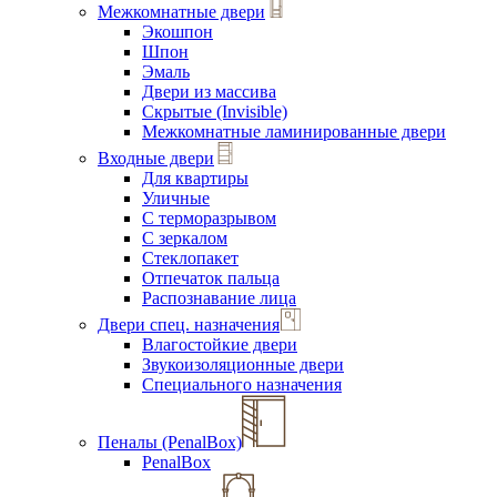
Межкомнатные двери
Экошпон
Шпон
Эмаль
Двери из массива
Скрытые (Invisible)
Межкомнатные ламинированные двери
Входные двери
Для квартиры
Уличные
С терморазрывом
С зеркалом
Стеклопакет
Отпечаток пальца
Распознавание лица
Двери спец. назначения
Влагостойкие двери
Звукоизоляционные двери
Специального назначения
Пеналы (PenalBox)
PenalBox