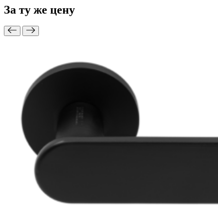
За ту же
цену