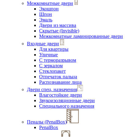
Межкомнатные двери
Экошпон
Шпон
Эмаль
Двери из массива
Скрытые (Invisible)
Межкомнатные ламинированные двери
Входные двери
Для квартиры
Уличные
С терморазрывом
С зеркалом
Стеклопакет
Отпечаток пальца
Распознавание лица
Двери спец. назначения
Влагостойкие двери
Звукоизоляционные двери
Специального назначения
Пеналы (PenalBox)
PenalBox