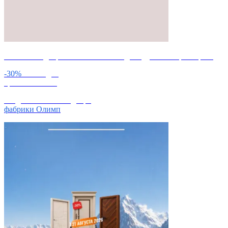
Изготовим дверное полотно
по индивидуальным размерам.
-30%
на каждое
третье полотно
скидка 30% на 3-ю дверь
фабрики Олимп