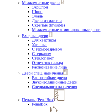
Межкомнатные двери
Экошпон
Шпон
Эмаль
Двери из массива
Скрытые (Invisible)
Межкомнатные ламинированные двери
Входные двери
Для квартиры
Уличные
С терморазрывом
С зеркалом
Стеклопакет
Отпечаток пальца
Распознавание лица
Двери спец. назначения
Влагостойкие двери
Звукоизоляционные двери
Специального назначения
Пеналы (PenalBox)
PenalBox