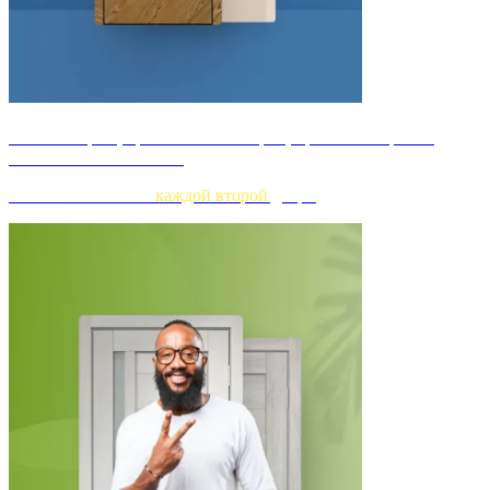
44мм толщина, кромка с 4-х сторон, прочное покрытие,
тяжелое полотно 30кг+
Монтаж бесплатно
каждой второй
двери