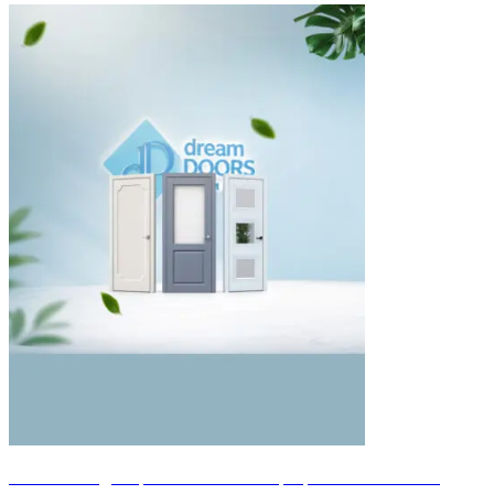
-50% на каждое третье полотно От фабрики Dream Doors