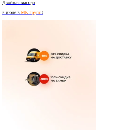
Двойная выгода
в июле в
МК Групп
!