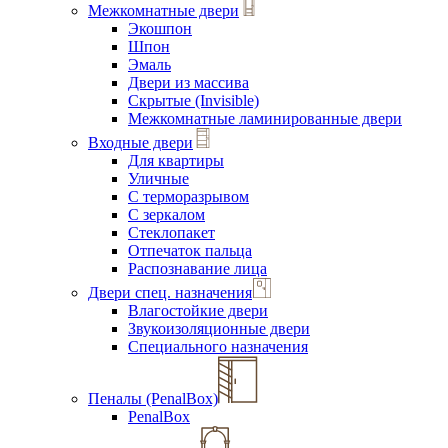
Межкомнатные двери
Экошпон
Шпон
Эмаль
Двери из массива
Скрытые (Invisible)
Межкомнатные ламинированные двери
Входные двери
Для квартиры
Уличные
С терморазрывом
С зеркалом
Стеклопакет
Отпечаток пальца
Распознавание лица
Двери спец. назначения
Влагостойкие двери
Звукоизоляционные двери
Специального назначения
Пеналы (PenalBox)
PenalBox