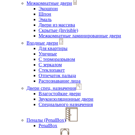
Межкомнатные двери
Экошпон
Шпон
Эмаль
Двери из массива
Скрытые (Invisible)
Межкомнатные ламинированные двери
Входные двери
Для квартиры
Уличные
С терморазрывом
С зеркалом
Стеклопакет
Отпечаток пальца
Распознавание лица
Двери спец. назначения
Влагостойкие двери
Звукоизоляционные двери
Специального назначения
Пеналы (PenalBox)
PenalBox