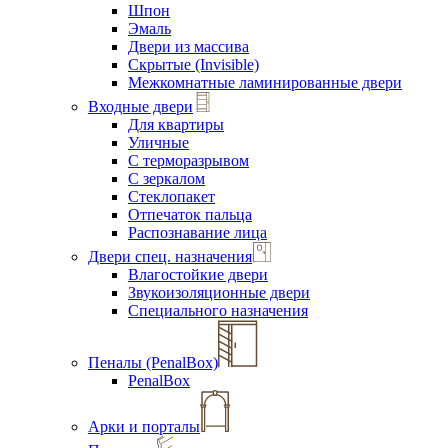
Шпон
Эмаль
Двери из массива
Скрытые (Invisible)
Межкомнатные ламинированные двери
Входные двери
Для квартиры
Уличные
С терморазрывом
С зеркалом
Стеклопакет
Отпечаток пальца
Распознавание лица
Двери спец. назначения
Влагостойкие двери
Звукоизоляционные двери
Специального назначения
Пеналы (PenalBox)
PenalBox
Арки и порталы