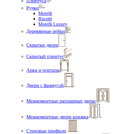
Плинтуса
Ручки
Morelli
Rucetti
Morelli Luxury
Деревянные рейки
Скрытые двери
Скрытый плинтус
Арки и порталы
Двери с фрамугой
Межкомнатные распашные двери
Межкомнатные двери книжка
Стеновые профили