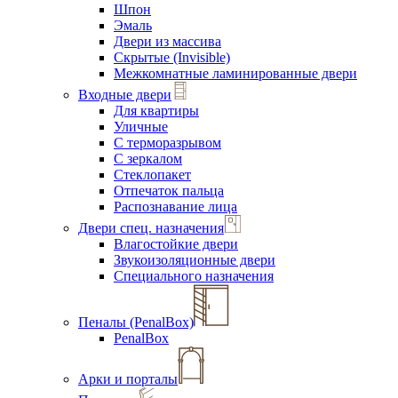
Шпон
Эмаль
Двери из массива
Скрытые (Invisible)
Межкомнатные ламинированные двери
Входные двери
Для квартиры
Уличные
С терморазрывом
С зеркалом
Стеклопакет
Отпечаток пальца
Распознавание лица
Двери спец. назначения
Влагостойкие двери
Звукоизоляционные двери
Специального назначения
Пеналы (PenalBox)
PenalBox
Арки и порталы