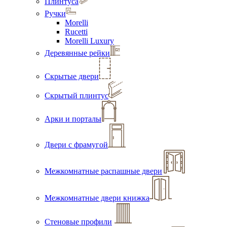
Плинтуса
Ручки
Morelli
Rucetti
Morelli Luxury
Деревянные рейки
Скрытые двери
Скрытый плинтус
Арки и порталы
Двери с фрамугой
Межкомнатные распашные двери
Межкомнатные двери книжка
Стеновые профили