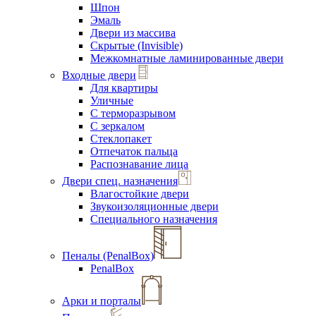
Шпон
Эмаль
Двери из массива
Скрытые (Invisible)
Межкомнатные ламинированные двери
Входные двери
Для квартиры
Уличные
С терморазрывом
С зеркалом
Стеклопакет
Отпечаток пальца
Распознавание лица
Двери спец. назначения
Влагостойкие двери
Звукоизоляционные двери
Специального назначения
Пеналы (PenalBox)
PenalBox
Арки и порталы