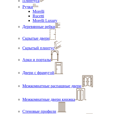
Плинтуса
Ручки
Morelli
Rucetti
Morelli Luxury
Деревянные рейки
Скрытые двери
Скрытый плинтус
Арки и порталы
Двери с фрамугой
Межкомнатные распашные двери
Межкомнатные двери книжка
Стеновые профили