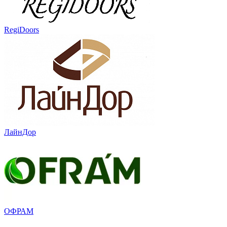
RegiDoors
ЛайнДор
ОФРАМ