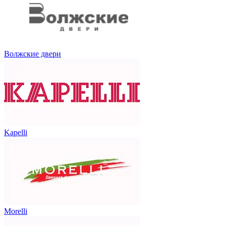
Волжские двери
Kapelli
Morelli