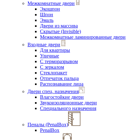
Межкомнатные двери
Экошпон
Шпон
Эмаль
Двери из массива
Скрытые (Invisible)
Межкомнатные ламинированные двери
Входные двери
Для квартиры
Уличные
С терморазрывом
С зеркалом
Стеклопакет
Отпечаток пальца
Распознавание лица
Двери спец. назначения
Влагостойкие двери
Звукоизоляционные двери
Специального назначения
Пеналы (PenalBox)
PenalBox