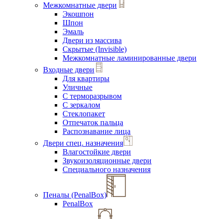
Межкомнатные двери
Экошпон
Шпон
Эмаль
Двери из массива
Скрытые (Invisible)
Межкомнатные ламинированные двери
Входные двери
Для квартиры
Уличные
С терморазрывом
С зеркалом
Стеклопакет
Отпечаток пальца
Распознавание лица
Двери спец. назначения
Влагостойкие двери
Звукоизоляционные двери
Специального назначения
Пеналы (PenalBox)
PenalBox