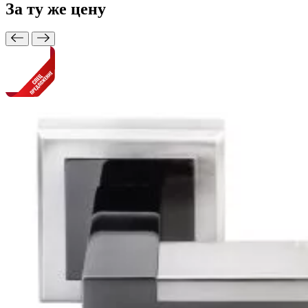
За ту же
цену