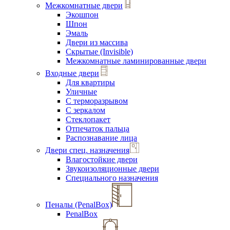
Межкомнатные двери
Экошпон
Шпон
Эмаль
Двери из массива
Скрытые (Invisible)
Межкомнатные ламинированные двери
Входные двери
Для квартиры
Уличные
С терморазрывом
С зеркалом
Стеклопакет
Отпечаток пальца
Распознавание лица
Двери спец. назначения
Влагостойкие двери
Звукоизоляционные двери
Специального назначения
Пеналы (PenalBox)
PenalBox