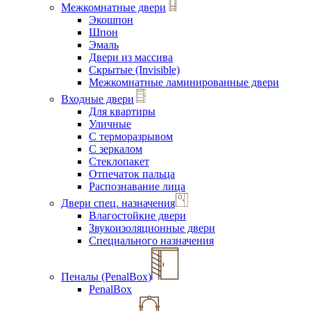
Межкомнатные двери
Экошпон
Шпон
Эмаль
Двери из массива
Скрытые (Invisible)
Межкомнатные ламинированные двери
Входные двери
Для квартиры
Уличные
С терморазрывом
С зеркалом
Стеклопакет
Отпечаток пальца
Распознавание лица
Двери спец. назначения
Влагостойкие двери
Звукоизоляционные двери
Специального назначения
Пеналы (PenalBox)
PenalBox