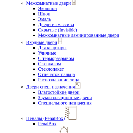
Межкомнатные двери
Экошпон
Шпон
Эмаль
Двери из массива
Скрытые (Invisible)
Межкомнатные ламинированные двери
Входные двери
Для квартиры
Уличные
С терморазрывом
С зеркалом
Стеклопакет
Отпечаток пальца
Распознавание лица
Двери спец. назначения
Влагостойкие двери
Звукоизоляционные двери
Специального назначения
Пеналы (PenalBox)
PenalBox