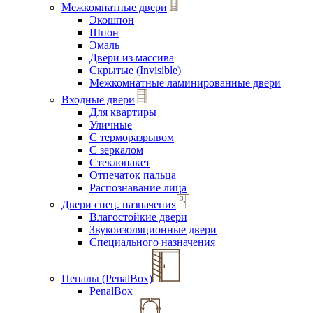
Межкомнатные двери
Экошпон
Шпон
Эмаль
Двери из массива
Скрытые (Invisible)
Межкомнатные ламинированные двери
Входные двери
Для квартиры
Уличные
С терморазрывом
С зеркалом
Стеклопакет
Отпечаток пальца
Распознавание лица
Двери спец. назначения
Влагостойкие двери
Звукоизоляционные двери
Специального назначения
Пеналы (PenalBox)
PenalBox