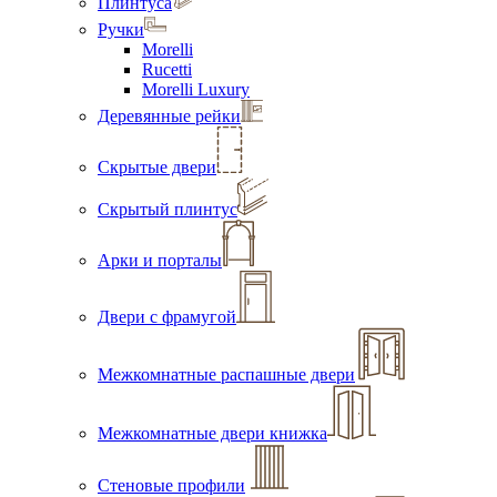
Плинтуса
Ручки
Morelli
Rucetti
Morelli Luxury
Деревянные рейки
Скрытые двери
Скрытый плинтус
Арки и порталы
Двери с фрамугой
Межкомнатные распашные двери
Межкомнатные двери книжка
Стеновые профили