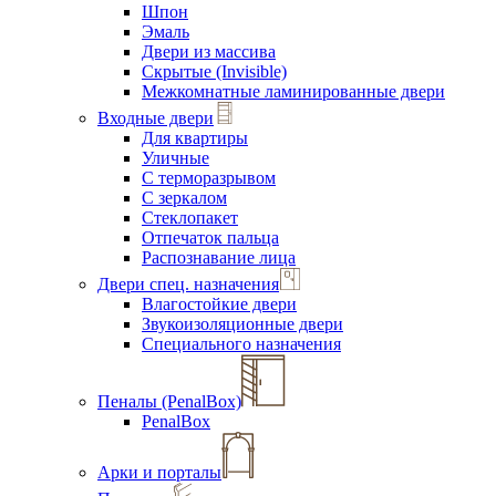
Шпон
Эмаль
Двери из массива
Скрытые (Invisible)
Межкомнатные ламинированные двери
Входные двери
Для квартиры
Уличные
С терморазрывом
С зеркалом
Стеклопакет
Отпечаток пальца
Распознавание лица
Двери спец. назначения
Влагостойкие двери
Звукоизоляционные двери
Специального назначения
Пеналы (PenalBox)
PenalBox
Арки и порталы