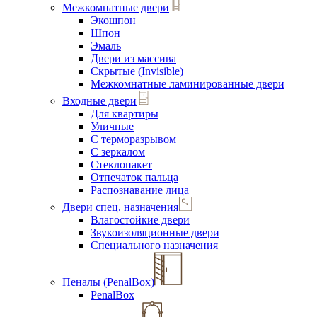
Межкомнатные двери
Экошпон
Шпон
Эмаль
Двери из массива
Скрытые (Invisible)
Межкомнатные ламинированные двери
Входные двери
Для квартиры
Уличные
С терморазрывом
С зеркалом
Стеклопакет
Отпечаток пальца
Распознавание лица
Двери спец. назначения
Влагостойкие двери
Звукоизоляционные двери
Специального назначения
Пеналы (PenalBox)
PenalBox