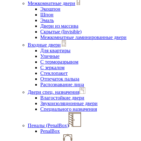
Межкомнатные двери
Экошпон
Шпон
Эмаль
Двери из массива
Скрытые (Invisible)
Межкомнатные ламинированные двери
Входные двери
Для квартиры
Уличные
С терморазрывом
С зеркалом
Стеклопакет
Отпечаток пальца
Распознавание лица
Двери спец. назначения
Влагостойкие двери
Звукоизоляционные двери
Специального назначения
Пеналы (PenalBox)
PenalBox