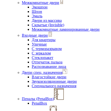
Межкомнатные двери
Экошпон
Шпон
Эмаль
Двери из массива
Скрытые (Invisible)
Межкомнатные ламинированные двери
Входные двери
Для квартиры
Уличные
С терморазрывом
С зеркалом
Стеклопакет
Отпечаток пальца
Распознавание лица
Двери спец. назначения
Влагостойкие двери
Звукоизоляционные двери
Специального назначения
Пеналы (PenalBox)
PenalBox