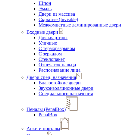
Шпон
Эмаль
Двери из массива
Скрытые (Invisible)
Межкомнатные ламинированные двери
Входные двери
Для квартиры
Уличные
С терморазрывом
С зеркалом
Стеклопакет
Отпечаток пальца
Распознавание лица
Двери спец. назначения
Влагостойкие двери
Звукоизоляционные двери
Специального назначения
Пеналы (PenalBox)
PenalBox
Арки и порталы