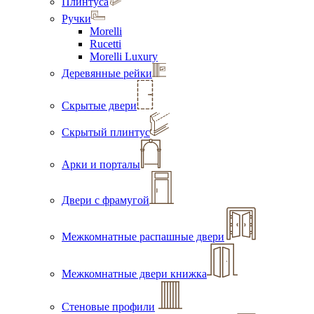
Плинтуса
Ручки
Morelli
Rucetti
Morelli Luxury
Деревянные рейки
Скрытые двери
Скрытый плинтус
Арки и порталы
Двери с фрамугой
Межкомнатные распашные двери
Межкомнатные двери книжка
Стеновые профили