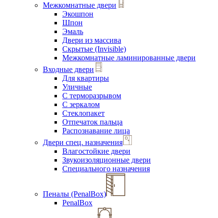
Межкомнатные двери
Экошпон
Шпон
Эмаль
Двери из массива
Скрытые (Invisible)
Межкомнатные ламинированные двери
Входные двери
Для квартиры
Уличные
С терморазрывом
С зеркалом
Стеклопакет
Отпечаток пальца
Распознавание лица
Двери спец. назначения
Влагостойкие двери
Звукоизоляционные двери
Специального назначения
Пеналы (PenalBox)
PenalBox