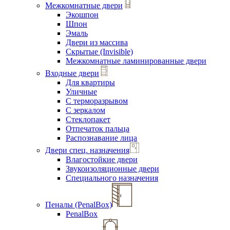
Межкомнатные двери
Экошпон
Шпон
Эмаль
Двери из массива
Скрытые (Invisible)
Межкомнатные ламинированные двери
Входные двери
Для квартиры
Уличные
С терморазрывом
С зеркалом
Стеклопакет
Отпечаток пальца
Распознавание лица
Двери спец. назначения
Влагостойкие двери
Звукоизоляционные двери
Специального назначения
Пеналы (PenalBox)
PenalBox