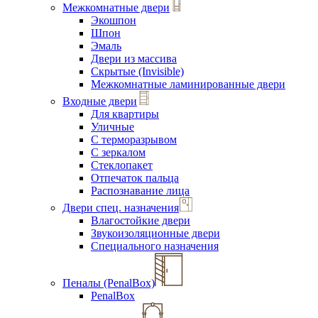
Межкомнатные двери
Экошпон
Шпон
Эмаль
Двери из массива
Скрытые (Invisible)
Межкомнатные ламинированные двери
Входные двери
Для квартиры
Уличные
С терморазрывом
С зеркалом
Стеклопакет
Отпечаток пальца
Распознавание лица
Двери спец. назначения
Влагостойкие двери
Звукоизоляционные двери
Специального назначения
Пеналы (PenalBox)
PenalBox