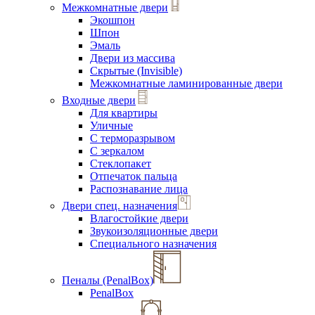
Межкомнатные двери
Экошпон
Шпон
Эмаль
Двери из массива
Скрытые (Invisible)
Межкомнатные ламинированные двери
Входные двери
Для квартиры
Уличные
С терморазрывом
С зеркалом
Стеклопакет
Отпечаток пальца
Распознавание лица
Двери спец. назначения
Влагостойкие двери
Звукоизоляционные двери
Специального назначения
Пеналы (PenalBox)
PenalBox