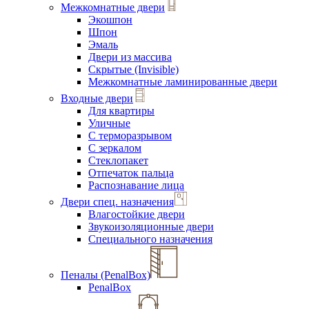
Межкомнатные двери
Экошпон
Шпон
Эмаль
Двери из массива
Скрытые (Invisible)
Межкомнатные ламинированные двери
Входные двери
Для квартиры
Уличные
С терморазрывом
С зеркалом
Стеклопакет
Отпечаток пальца
Распознавание лица
Двери спец. назначения
Влагостойкие двери
Звукоизоляционные двери
Специального назначения
Пеналы (PenalBox)
PenalBox