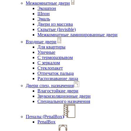
Межкомнатные двери
Экошпон
Шпон
Эмаль
Двери из массива
Скрытые (Invisible)
Межкомнатные ламинированные двери
Входные двери
Для квартиры
Уличные
С терморазрывом
С зеркалом
Стеклопакет
Отпечаток пальца
Распознавание лица
Двери спец. назначения
Влагостойкие двери
Звукоизоляционные двери
Специального назначения
Пеналы (PenalBox)
PenalBox