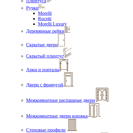
Плинтуса
Ручки
Morelli
Rucetti
Morelli Luxury
Деревянные рейки
Скрытые двери
Скрытый плинтус
Арки и порталы
Двери с фрамугой
Межкомнатные распашные двери
Межкомнатные двери книжка
Стеновые профили