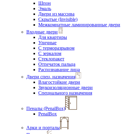
Шпон
Эмаль
Двери из массива
Скрытые (Invisible)
Межкомнатные ламинированные двери
Входные двери
Для квартиры
Уличные
С терморазрывом
С зеркалом
Стеклопакет
Отпечаток пальца
Распознавание лица
Двери спец. назначения
Влагостойкие двери
Звукоизоляционные двери
Специального назначения
Пеналы (PenalBox)
PenalBox
Арки и порталы