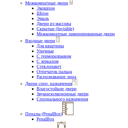
Межкомнатные двери
Экошпон
Шпон
Эмаль
Двери из массива
Скрытые (Invisible)
Межкомнатные ламинированные двери
Входные двери
Для квартиры
Уличные
С терморазрывом
С зеркалом
Стеклопакет
Отпечаток пальца
Распознавание лица
Двери спец. назначения
Влагостойкие двери
Звукоизоляционные двери
Специального назначения
Пеналы (PenalBox)
PenalBox