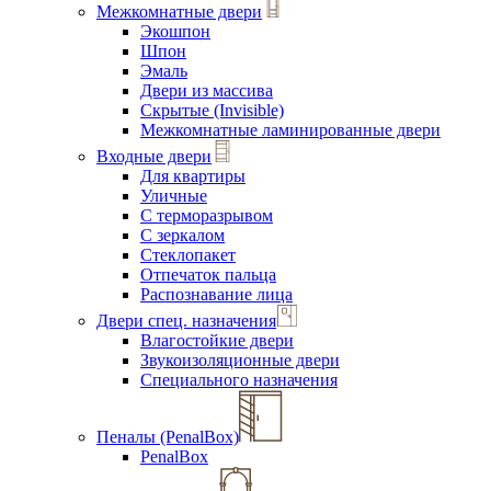
Межкомнатные двери
Экошпон
Шпон
Эмаль
Двери из массива
Скрытые (Invisible)
Межкомнатные ламинированные двери
Входные двери
Для квартиры
Уличные
С терморазрывом
С зеркалом
Стеклопакет
Отпечаток пальца
Распознавание лица
Двери спец. назначения
Влагостойкие двери
Звукоизоляционные двери
Специального назначения
Пеналы (PenalBox)
PenalBox