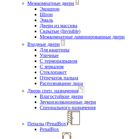
Межкомнатные двери
Экошпон
Шпон
Эмаль
Двери из массива
Скрытые (Invisible)
Межкомнатные ламинированные двери
Входные двери
Для квартиры
Уличные
С терморазрывом
С зеркалом
Стеклопакет
Отпечаток пальца
Распознавание лица
Двери спец. назначения
Влагостойкие двери
Звукоизоляционные двери
Специального назначения
Пеналы (PenalBox)
PenalBox