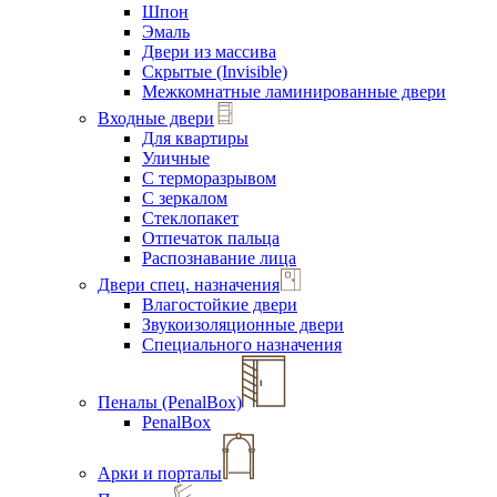
Шпон
Эмаль
Двери из массива
Скрытые (Invisible)
Межкомнатные ламинированные двери
Входные двери
Для квартиры
Уличные
С терморазрывом
С зеркалом
Стеклопакет
Отпечаток пальца
Распознавание лица
Двери спец. назначения
Влагостойкие двери
Звукоизоляционные двери
Специального назначения
Пеналы (PenalBox)
PenalBox
Арки и порталы