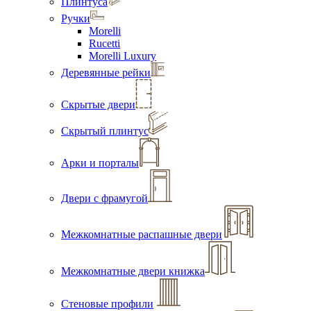
Плинтуса
Ручки
Morelli
Rucetti
Morelli Luxury
Деревянные рейки
Скрытые двери
Скрытый плинтус
Арки и порталы
Двери с фрамугой
Межкомнатные распашные двери
Межкомнатные двери книжка
Стеновые профили