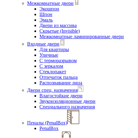
Межкомнатные двери
Экошпон
Шпон
Эмаль
Двери из массива
Скрытые (Invisible)
Межкомнатные ламинированные двери
Входные двери
Для квартиры
Уличные
С терморазрывом
С зеркалом
Стеклопакет
Отпечаток пальца
Распознавание лица
Двери спец. назначения
Влагостойкие двери
Звукоизоляционные двери
Специального назначения
Пеналы (PenalBox)
PenalBox