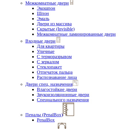
Межкомнатные двери
Экошпон
Шпон
Эмаль
Двери из массива
Скрытые (Invisible)
Межкомнатные ламинированные двери
Входные двери
Для квартиры
Уличные
С терморазрывом
С зеркалом
Стеклопакет
Отпечаток пальца
Распознавание лица
Двери спец. назначения
Влагостойкие двери
Звукоизоляционные двери
Специального назначения
Пеналы (PenalBox)
PenalBox