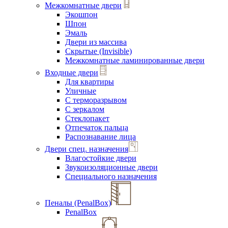
Межкомнатные двери
Экошпон
Шпон
Эмаль
Двери из массива
Скрытые (Invisible)
Межкомнатные ламинированные двери
Входные двери
Для квартиры
Уличные
С терморазрывом
С зеркалом
Стеклопакет
Отпечаток пальца
Распознавание лица
Двери спец. назначения
Влагостойкие двери
Звукоизоляционные двери
Специального назначения
Пеналы (PenalBox)
PenalBox