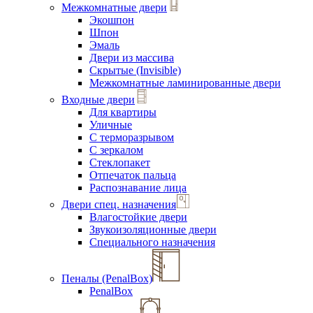
Межкомнатные двери
Экошпон
Шпон
Эмаль
Двери из массива
Скрытые (Invisible)
Межкомнатные ламинированные двери
Входные двери
Для квартиры
Уличные
С терморазрывом
С зеркалом
Стеклопакет
Отпечаток пальца
Распознавание лица
Двери спец. назначения
Влагостойкие двери
Звукоизоляционные двери
Специального назначения
Пеналы (PenalBox)
PenalBox