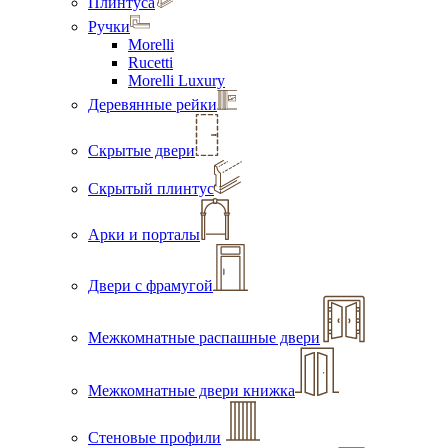
Плинтуса
Ручки
Morelli
Rucetti
Morelli Luxury
Деревянные рейки
Скрытые двери
Скрытый плинтус
Арки и порталы
Двери с фрамугой
Межкомнатные распашные двери
Межкомнатные двери книжка
Стеновые профили