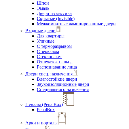
Шпон
Эмаль
Двери из массива
Скрытые (Invisible)
Межкомнатные ламинированные двери
Входные двери
Для квартиры
Уличные
С терморазрывом
С зеркалом
Стеклопакет
Отпечаток пальца
Распознавание лица
Двери спец. назначения
Влагостойкие двери
Звукоизоляционные двери
Специального назначения
Пеналы (PenalBox)
PenalBox
Арки и порталы