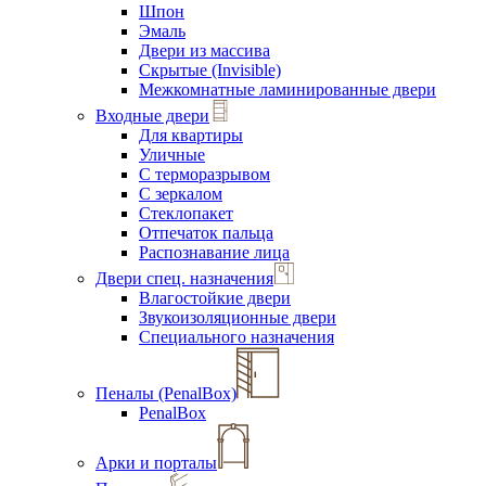
Шпон
Эмаль
Двери из массива
Скрытые (Invisible)
Межкомнатные ламинированные двери
Входные двери
Для квартиры
Уличные
С терморазрывом
С зеркалом
Стеклопакет
Отпечаток пальца
Распознавание лица
Двери спец. назначения
Влагостойкие двери
Звукоизоляционные двери
Специального назначения
Пеналы (PenalBox)
PenalBox
Арки и порталы