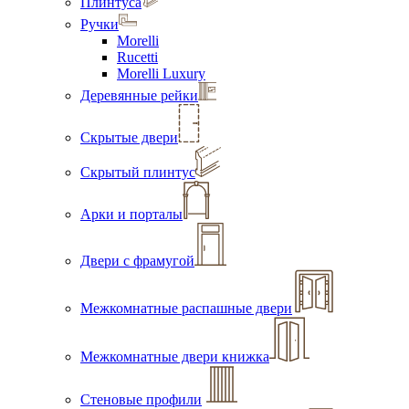
Плинтуса
Ручки
Morelli
Rucetti
Morelli Luxury
Деревянные рейки
Скрытые двери
Скрытый плинтус
Арки и порталы
Двери с фрамугой
Межкомнатные распашные двери
Межкомнатные двери книжка
Стеновые профили