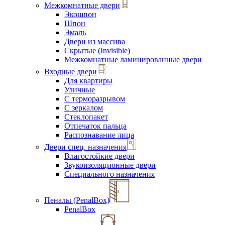
Межкомнатные двери
Экошпон
Шпон
Эмаль
Двери из массива
Скрытые (Invisible)
Межкомнатные ламинированные двери
Входные двери
Для квартиры
Уличные
С терморазрывом
С зеркалом
Стеклопакет
Отпечаток пальца
Распознавание лица
Двери спец. назначения
Влагостойкие двери
Звукоизоляционные двери
Специального назначения
Пеналы (PenalBox)
PenalBox