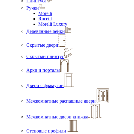
Плинтуса
Ручки
Morelli
Rucetti
Morelli Luxury
Деревянные рейки
Скрытые двери
Скрытый плинтус
Арки и порталы
Двери с фрамугой
Межкомнатные распашные двери
Межкомнатные двери книжка
Стеновые профили