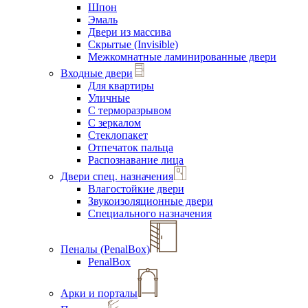
Шпон
Эмаль
Двери из массива
Скрытые (Invisible)
Межкомнатные ламинированные двери
Входные двери
Для квартиры
Уличные
С терморазрывом
С зеркалом
Стеклопакет
Отпечаток пальца
Распознавание лица
Двери спец. назначения
Влагостойкие двери
Звукоизоляционные двери
Специального назначения
Пеналы (PenalBox)
PenalBox
Арки и порталы