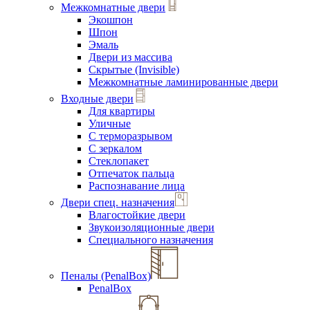
Межкомнатные двери
Экошпон
Шпон
Эмаль
Двери из массива
Скрытые (Invisible)
Межкомнатные ламинированные двери
Входные двери
Для квартиры
Уличные
С терморазрывом
С зеркалом
Стеклопакет
Отпечаток пальца
Распознавание лица
Двери спец. назначения
Влагостойкие двери
Звукоизоляционные двери
Специального назначения
Пеналы (PenalBox)
PenalBox