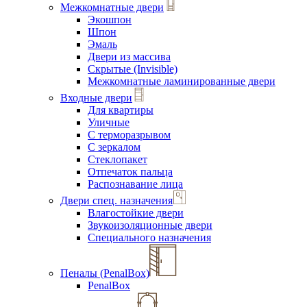
Межкомнатные двери
Экошпон
Шпон
Эмаль
Двери из массива
Скрытые (Invisible)
Межкомнатные ламинированные двери
Входные двери
Для квартиры
Уличные
С терморазрывом
С зеркалом
Стеклопакет
Отпечаток пальца
Распознавание лица
Двери спец. назначения
Влагостойкие двери
Звукоизоляционные двери
Специального назначения
Пеналы (PenalBox)
PenalBox