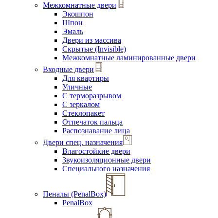
Межкомнатные двери
Экошпон
Шпон
Эмаль
Двери из массива
Скрытые (Invisible)
Межкомнатные ламинированные двери
Входные двери
Для квартиры
Уличные
С терморазрывом
С зеркалом
Стеклопакет
Отпечаток пальца
Распознавание лица
Двери спец. назначения
Влагостойкие двери
Звукоизоляционные двери
Специального назначения
Пеналы (PenalBox)
PenalBox