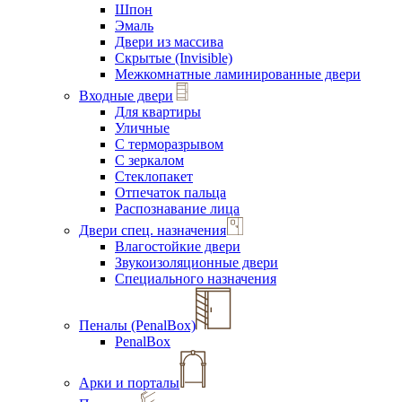
Шпон
Эмаль
Двери из массива
Скрытые (Invisible)
Межкомнатные ламинированные двери
Входные двери
Для квартиры
Уличные
С терморазрывом
С зеркалом
Стеклопакет
Отпечаток пальца
Распознавание лица
Двери спец. назначения
Влагостойкие двери
Звукоизоляционные двери
Специального назначения
Пеналы (PenalBox)
PenalBox
Арки и порталы