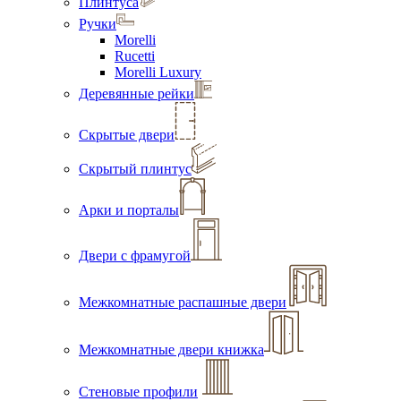
Плинтуса
Ручки
Morelli
Rucetti
Morelli Luxury
Деревянные рейки
Скрытые двери
Скрытый плинтус
Арки и порталы
Двери с фрамугой
Межкомнатные распашные двери
Межкомнатные двери книжка
Стеновые профили