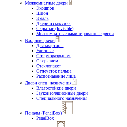
Межкомнатные двери
Экошпон
Шпон
Эмаль
Двери из массива
Скрытые (Invisible)
Межкомнатные ламинированные двери
Входные двери
Для квартиры
Уличные
С терморазрывом
С зеркалом
Стеклопакет
Отпечаток пальца
Распознавание лица
Двери спец. назначения
Влагостойкие двери
Звукоизоляционные двери
Специального назначения
Пеналы (PenalBox)
PenalBox