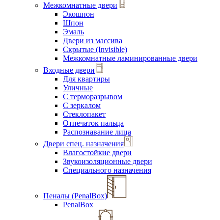
Межкомнатные двери
Экошпон
Шпон
Эмаль
Двери из массива
Скрытые (Invisible)
Межкомнатные ламинированные двери
Входные двери
Для квартиры
Уличные
С терморазрывом
С зеркалом
Стеклопакет
Отпечаток пальца
Распознавание лица
Двери спец. назначения
Влагостойкие двери
Звукоизоляционные двери
Специального назначения
Пеналы (PenalBox)
PenalBox