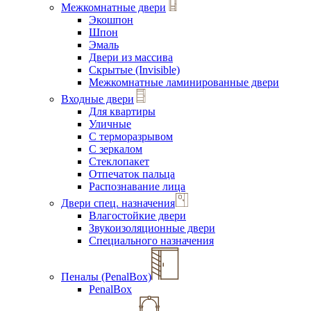
Межкомнатные двери
Экошпон
Шпон
Эмаль
Двери из массива
Скрытые (Invisible)
Межкомнатные ламинированные двери
Входные двери
Для квартиры
Уличные
С терморазрывом
С зеркалом
Стеклопакет
Отпечаток пальца
Распознавание лица
Двери спец. назначения
Влагостойкие двери
Звукоизоляционные двери
Специального назначения
Пеналы (PenalBox)
PenalBox