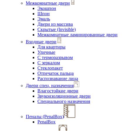
Межкомнатные двери
Экошпон
Шпон
Эмаль
Двери из массива
Скрытые (Invisible)
Межкомнатные ламинированные двери
Входные двери
Для квартиры
Уличные
С терморазрывом
С зеркалом
Стеклопакет
Отпечаток пальца
Распознавание лица
Двери спец. назначения
Влагостойкие двери
Звукоизоляционные двери
Специального назначения
Пеналы (PenalBox)
PenalBox