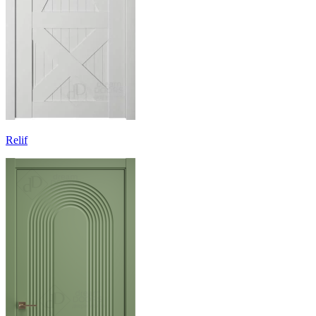
Relif