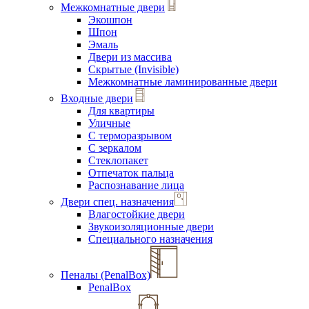
Межкомнатные двери
Экошпон
Шпон
Эмаль
Двери из массива
Скрытые (Invisible)
Межкомнатные ламинированные двери
Входные двери
Для квартиры
Уличные
С терморазрывом
С зеркалом
Стеклопакет
Отпечаток пальца
Распознавание лица
Двери спец. назначения
Влагостойкие двери
Звукоизоляционные двери
Специального назначения
Пеналы (PenalBox)
PenalBox