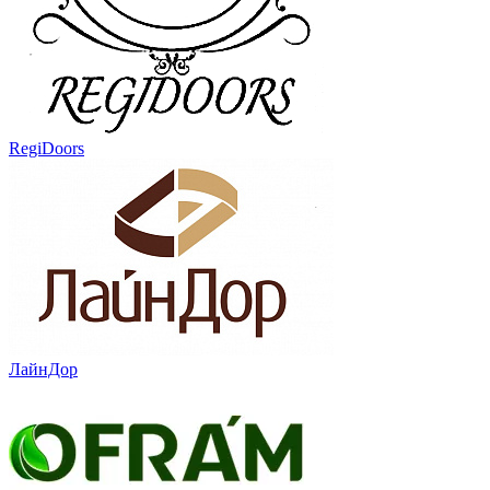
RegiDoors
ЛайнДор