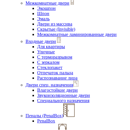
Межкомнатные двери
Экошпон
Шпон
Эмаль
Двери из массива
Скрытые (Invisible)
Межкомнатные ламинированные двери
Входные двери
Для квартиры
Уличные
С терморазрывом
С зеркалом
Стеклопакет
Отпечаток пальца
Распознавание лица
Двери спец. назначения
Влагостойкие двери
Звукоизоляционные двери
Специального назначения
Пеналы (PenalBox)
PenalBox