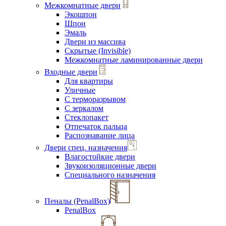
Межкомнатные двери
Экошпон
Шпон
Эмаль
Двери из массива
Скрытые (Invisible)
Межкомнатные ламинированные двери
Входные двери
Для квартиры
Уличные
С терморазрывом
С зеркалом
Стеклопакет
Отпечаток пальца
Распознавание лица
Двери спец. назначения
Влагостойкие двери
Звукоизоляционные двери
Специального назначения
Пеналы (PenalBox)
PenalBox