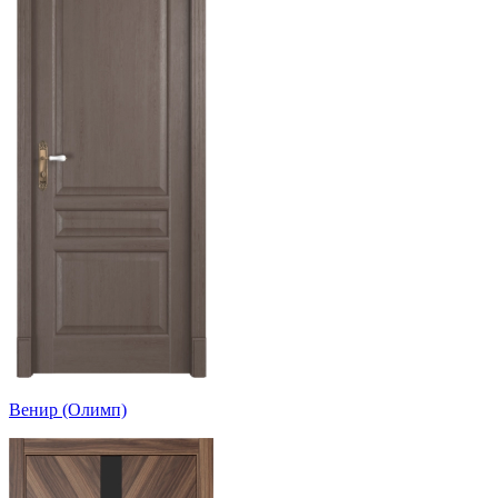
Венир (Олимп)