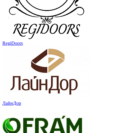
RegiDoors
ЛайнДор