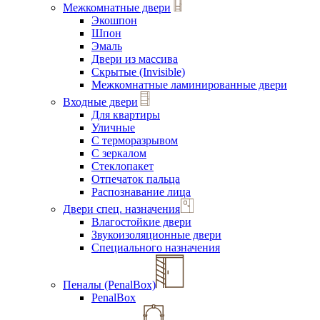
Межкомнатные двери
Экошпон
Шпон
Эмаль
Двери из массива
Скрытые (Invisible)
Межкомнатные ламинированные двери
Входные двери
Для квартиры
Уличные
С терморазрывом
С зеркалом
Стеклопакет
Отпечаток пальца
Распознавание лица
Двери спец. назначения
Влагостойкие двери
Звукоизоляционные двери
Специального назначения
Пеналы (PenalBox)
PenalBox